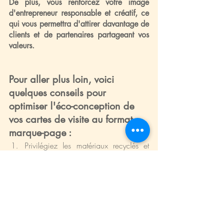
De plus, vous renforcez votre image 
d'entrepreneur responsable et créatif, ce 
qui vous permettra d'attirer davantage de 
clients et de partenaires partageant vos 
valeurs.
Pour aller plus loin, voici 
quelques conseils pour 
optimiser l'éco-conception de 
vos cartes de visite au format 
marque-page :
Privilégiez les matériaux recyclés et 
durables : optez pour des papiers 
recyclés, issus de forêts gérées 
durablement (label FSC ou PEFC) ou 
des papiers à faible impact 
environnemental, tels que les papiers 
issus des déchets agricoles.