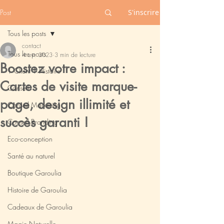
Post
S'inscrire
Tous les posts
contact
Tous les posts
4 avr. 2023
3 min de lecture
Boostez votre impact :
1 Client 1 Histoire
Cartes de visite marque-
Conseil
page, design illimité et
Conseil Marketing
succès garanti !
Conseil Branding
Eco-conception
Santé au naturel
Boutique Garoulia
Histoire de Garoulia
Cadeaux de Garoulia
Magie Naturelle