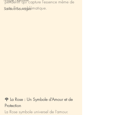
pendentif qui capture l’essence même de 
cette fleur emblématique.
Saveurs Sauvages
🌹 La Rose : Un Symbole d’Amour et de 
Protection
La Rose symbole universel de l’amour. 