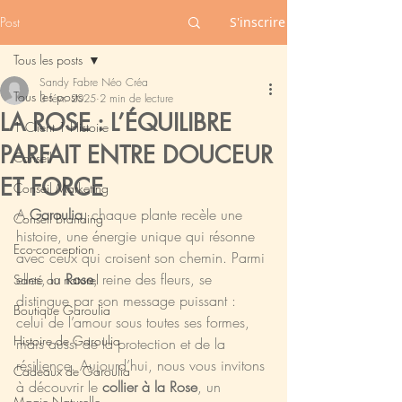
Post
S'inscrire
Tous les posts
Sandy Fabre Néo Créa
Tous les posts
3 févr. 2025
2 min de lecture
LA ROSE : L’ÉQUILIBRE
1 Client 1 Histoire
PARFAIT ENTRE DOUCEUR
Conseil
ET FORCE
Conseil Marketing
A 
Garoulia
, chaque plante recèle une 
Conseil Branding
histoire, une énergie unique qui résonne 
Eco-conception
avec ceux qui croisent son chemin. Parmi 
elles, la 
Rose
, reine des fleurs, se 
Santé au naturel
distingue par son message puissant : 
Boutique Garoulia
celui de l’amour sous toutes ses formes, 
Histoire de Garoulia
mais aussi de la protection et de la 
résilience. Aujourd’hui, nous vous invitons 
Cadeaux de Garoulia
à découvrir le 
collier à la Rose
, un 
Magie Naturelle