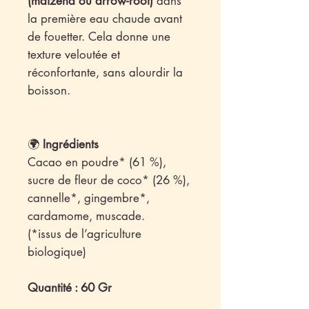
(maïzena ou arrow-root)
dans
la première eau chaude avant
de fouetter. Cela donne une
texture veloutée et
réconfortante, sans alourdir la
boisson.
🌍
Ingrédients
Cacao en poudre* (61 %),
sucre de fleur de coco* (26 %),
cannelle*, gingembre*,
cardamome, muscade.
(*issus de l’agriculture
biologique)
Quantité : 60 Gr