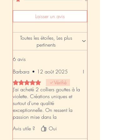
Laisser un avis
Toutes les étoiles, Les plus
pertinents
6 avis
Barbara
•
12 août 2025
Noté 5 sur 5.
Vérifié
J’ai acheté 2 colliers gouttes à la
violette. Créations uniques et
surtout d’une qualité
exceptionnelle. On ressent la
passion mise dans la
confection. De plus depuis je
Avis utile ?
Oui
vois de nouvelles créations plus
belles les unes des autres et tjrs