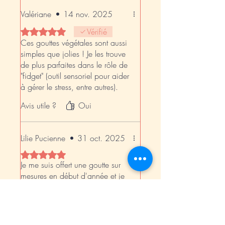
une créativité débordante
Valériane
•
14 nov. 2025
d’inspiration.
Nature,calme,zénitude avec une
Noté 5 sur 5.
Vérifié
touche de magie spirituelle.
Ces gouttes végétales sont aussi
Merci pour ces beautés ♡
simples que jolies ! Je les trouve
de plus parfaites dans le rôle de
"fidget" (outil sensoriel pour aider
à gérer le stress, entre autres).
Bref, je m'en commanderai
Avis utile ?
Oui
certainement d'autres ! 🌿💚
Lilie Pucienne
•
31 oct. 2025
Noté 5 sur 5.
Je me suis offert une goutte sur
mesures en début d'année et je
l'adore ! Portée au quotidien,
elle m'apporte douceur,
protection, harmonie, lumière ❤️