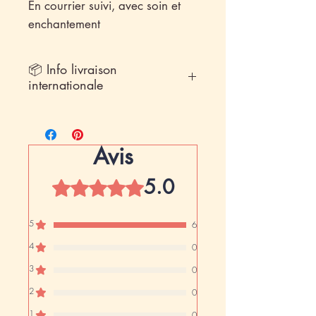
En courrier suivi, avec soin et
enchantement
📦 Info livraison
internationale
Pour certaines destinations, des
frais
de douane
peuvent s'appliquer à la
réception du colis. Ils sont
Avis
indépendants de ma boutique et à
la charge du destinataire. Merci de
5.0
Noté 5 sur 5.
votre compréhension 🌿
5
6
4
0
3
0
2
0
1
0