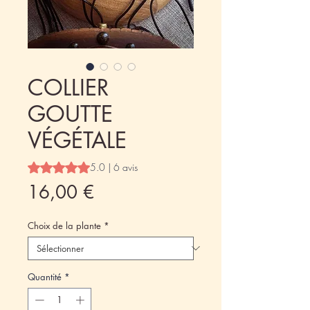
COLLIER
GOUTTE
VÉGÉTALE
La note est de 5.0 sur cinq étoiles selon 6 avis
5.0 | 6 avis
Prix
16,00 €
Choix de la plante
*
Quantité
*