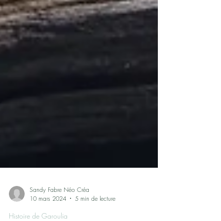
Sandy Fabre Néo Créa