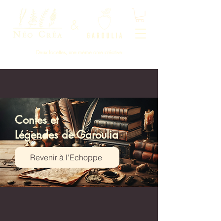
&
Deux facettes, une même âme créative
Contes et
Légendes de Garoulia
Revenir à l'Echoppe