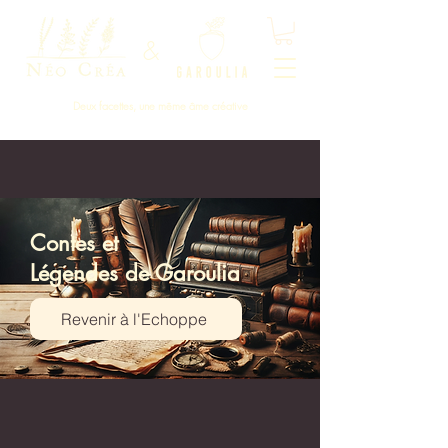
&
Deux facettes, une même âme créative
Contes et
Légendes de Garoulia
Revenir à l'Echoppe